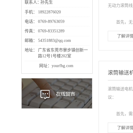
联系人：
孙先生
无动力滚筒线
手机：
18922876020
电话：
0769-89763059
首先，无动
传真：
0769-83351289
了解详情
邮箱：
54351883@qq.com
地址：
广东省东莞市寮步镇创新一
路12号1号楼202室
网址：yourfhg.com
滚筒输送
滚筒输送电机
议：
首先，需要
了解详情