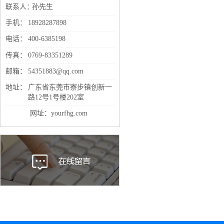
联系人：
孙先生
手机：
18928287898
电话：
400-6385198
传真：
0769-83351289
邮箱：
54351883@qq.com
地址：
广东省东莞市寮步镇创新一
路12号1号楼202室
网址：yourfhg.com