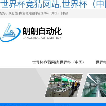
世界杯竞猜网站,世界杯（中
您好，欢迎访问世界杯竞猜网站,世界杯（中国） 网站！
世界杯竞猜网站,世界杯（中国）
世界