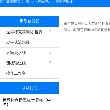
您当前的位置 ：
首 页
>
产品展示
>
重型链板线
重型链板线
重型链板线是以大节距特种弯
所以--般用在较重物品的输送和
世界杯竞猜网站,世界杯（中国）
皮带式流水线
滚筒流水线
链板输送线
操作工作台
联系我们
世界杯竞猜网站,世界杯（中
国）