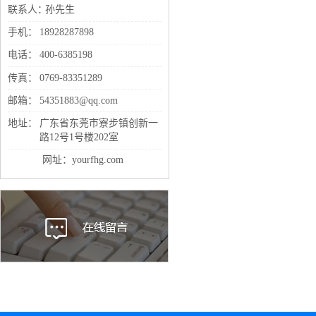
联系人：
孙先生
手机：
18928287898
电话：
400-6385198
传真：
0769-83351289
邮箱：
54351883@qq.com
地址：
广东省东莞市寮步镇创新一
路12号1号楼202室
网址：yourfhg.com