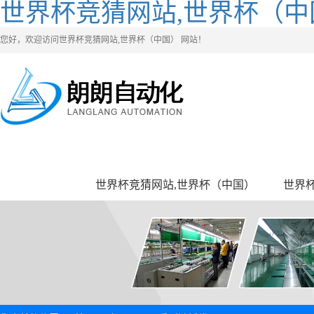
世界杯竞猜网站,世界杯（中
您好，欢迎访问世界杯竞猜网站,世界杯（中国） 网站！
世界杯竞猜网站,世界杯（中国）
世界