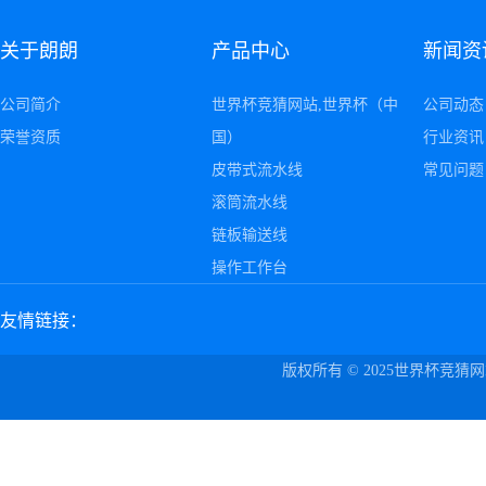
关于朗朗
产品中心
新闻资
公司简介
世界杯竞猜网站,世界杯（中
公司动态
荣誉资质
国）
行业资讯
皮带式流水线
常见问题
滚筒流水线
链板输送线
操作工作台
友情链接：
版权所有 © 2025世界杯竞