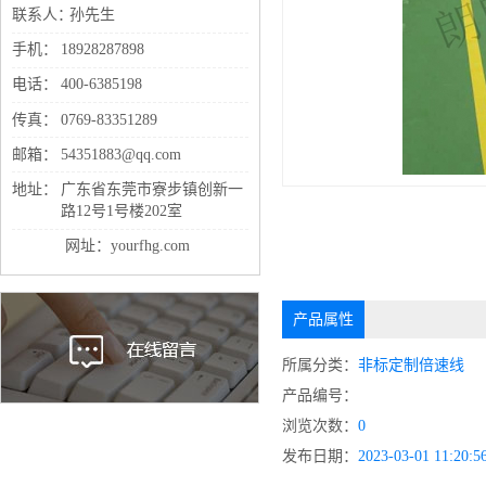
联系人：
孙先生
手机：
18928287898
电话：
400-6385198
传真：
0769-83351289
邮箱：
54351883@qq.com
地址：
广东省东莞市寮步镇创新一
路12号1号楼202室
网址：yourfhg.com
产品属性
所属分类：
非标定制倍速线
产品编号：
浏览次数：
0
发布日期：
2023-03-01 11:20:5